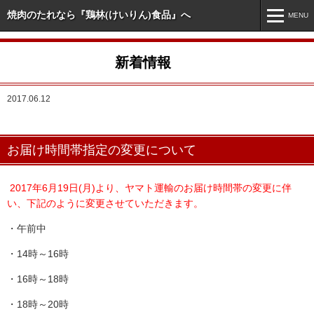
焼肉のたれなら『鶏林(けいりん)食品』へ
MENU
MENU
新着情報
ホーム
2017.06.12
新着情報
市販商品情報
お届け時間帯指定の変更について
業務用商品情報
オリジナル・特注商品
2017年6月19日(月)より、ヤマト運輸のお届け時間帯の変更に伴
い、下記のように変更させていただきます。
会社案内
・午前中
お問い合わせ
・14時～16時
・16時～18時
・18時～20時