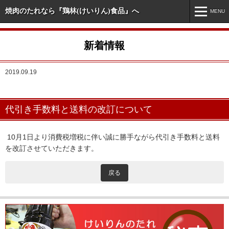
焼肉のたれなら『鶏林(けいりん)食品』へ
MENU
MENU
新着情報
ホーム
2019.09.19
新着情報
市販商品情報
代引き手数料と送料の改訂について
業務用商品情報
オリジナル・特注商品
10月1日より消費税増税に伴い誠に勝手ながら代引き手数料と送料
を改訂させていただきます。
会社案内
戻る
お問い合わせ