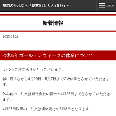
焼肉のたれなら『鶏林(けいりん)食品』へ
MENU
MENU
新着情報
ホーム
2023.04.19
新着情報
市販商品情報
令和5年ゴールデンウィークの休業について
業務用商品情報
オリジナル・特注商品
いつもご注文ありがとうございます。
誠に勝手ながら4月29日～5月7日までGW休業とさせていただきま
会社案内
す。
お問い合わせ
休み前のご注文は運送会社の都合上4月26日までとさせていただき
ます。
4月27日以降のご注文は連休明けの5月8日となります。